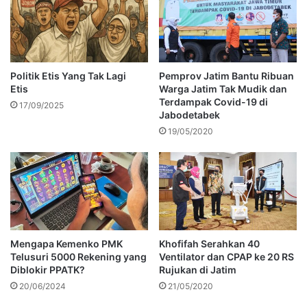
Politik Etis Yang Tak Lagi
Pemprov Jatim Bantu Ribuan
Etis
Warga Jatim Tak Mudik dan
Terdampak Covid-19 di
17/09/2025
Jabodetabek
19/05/2020
Mengapa Kemenko PMK
Khofifah Serahkan 40
Telusuri 5000 Rekening yang
Ventilator dan CPAP ke 20 RS
Diblokir PPATK?
Rujukan di Jatim
20/06/2024
21/05/2020