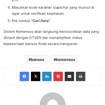
KTP.
Masukkan kode karakter (
captcha
) yang muncul di
layar untuk verifikasi keamanan.
Klik tombol
“Cari Data”
.
Sistem Kemensos akan langsung mencocokkan data yang
diinput dengan DTSEN dan menampilkan status
kepesertaan bansos Anda secara transparan.
bansos
kemensos
Facebook
X
LinkedIn
Pinterest
Share via Email
Print