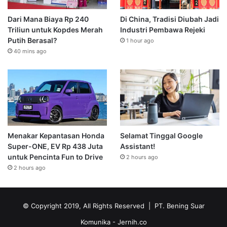
Dari Mana Biaya Rp 240
Di China, Tradisi Diubah Jadi
Triliun untuk Kopdes Merah
Industri Pembawa Rejeki
Putih Berasal?
1 hour ago
40 mins ago
Menakar Kepantasan Honda
Selamat Tinggal Google
Super-ONE, EV Rp 438 Juta
Assistant!
untuk Pencinta Fun to Drive
2 hours ago
2 hours ago
© Copyright 2019, All Rights Reserved | PT. Bening Suar
Komunika
- Jernih.co