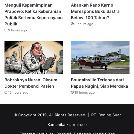
Menguji Kepemimpinan
Akankah Rano Karno
Prabowo: Ketika Keberanian
Merespons Buku Sastra
Politik Bertemu Kepercayaan
Betawi 100 Tahun?
Publik
9 hours ago
9 hours ago
Bobroknya Nurani Oknum
Bougainville Terlepas dari
Dokter Pembenci Pasien
Papua Nugini, Siap Merdeka
10 hours ago
10 hours ago
© Copyright 2019, All Rights Reserved | PT. Bening Suar
Komunika
- Jernih.co