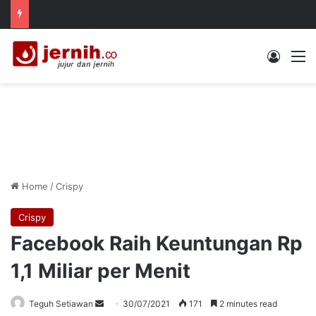
Log In
M
Home
/
Crispy
Crispy
Facebook Raih Keuntungan Rp
1,1 Miliar per Menit
Send
Teguh Setiawan
30/07/2021
171
2 minutes read