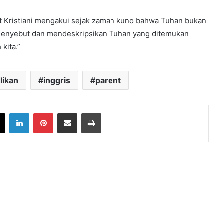
Umat Kristiani mengakui sejak zaman kuno bahwa Tuhan bukan
 menyebut dan mendeskripsikan Tuhan yang ditemukan
kita.”
likan
inggris
parent
book
X
LinkedIn
Pinterest
Share via Email
Print