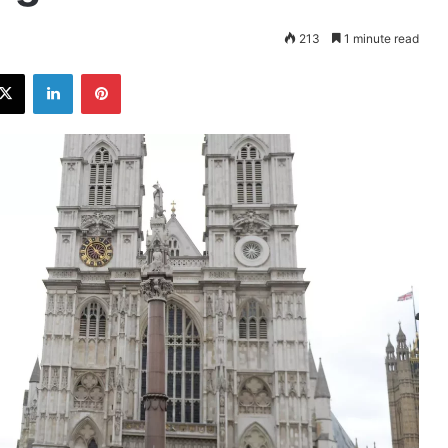
213
1 minute read
ebook
X
LinkedIn
Pinterest