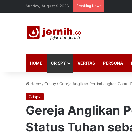
Sunday, August 9 2026
Breaking News
HOME
CRISPY
VERITAS
PERSONA
Home
/
Crispy
/
Gereja Anglikan Pertimbangkan Cabut St
Crispy
Gereja Anglikan 
Status Tuhan seba