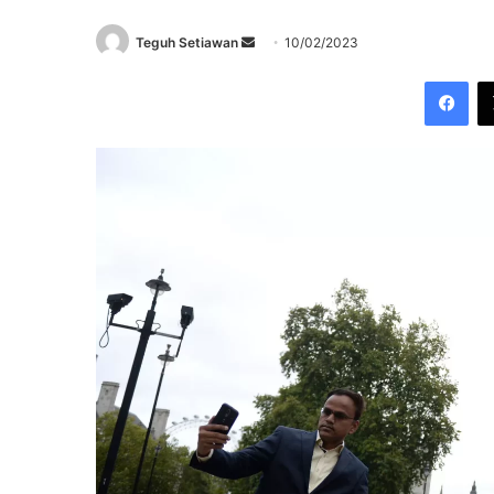
Send
Teguh Setiawan
10/02/2023
an
Fac
email