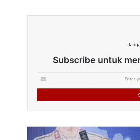
Janga
Subscribe untuk men
Enter
your
Email
address