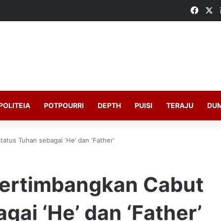
Faceb
X
POLITEIA
POTPOURRI
DEPTH
PUISI
TERAJU
DU
atus Tuhan sebagai ‘He’ dan ‘Father’
Pertimbangkan Cabut
gai ‘He’ dan ‘Father’