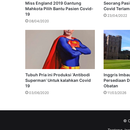
Miss England 2019 Gantung
Seorang Pasi
Mahkota Pilih Bantu Pasien Covid-
Covid Terlam
19
23/04/2022
08/04/2020
Tubuh Pria ini Produksi ‘Antibodi
Inggris Imba
Superman’ Untuk kalahkan Covid
Persediaan D
19
Obatan
03/06/2020
11/03/2026
© C