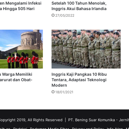
en Mengalami Infeksi
Setelah 100 Tahun Menolak,
a Hingga 505 Hari
Inggris Akui Bahasa Irlandia
27/05/2022
u Warga Memiliki
Inggris Kaji Pangkas 10 Ribu
arurat dan Obat-
Tentara, Adaptasi Teknologi
Modern
18/01/2021
opyright 2019, All Rights Reserved | PT. Bening Suar Komunika
- Jerni