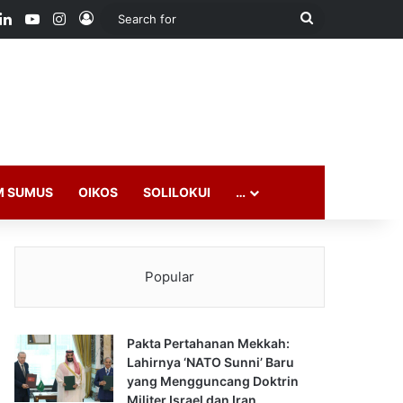
ook
LinkedIn
YouTube
Instagram
Log In
Search
for
M SUMUS
OIKOS
SOLILOKUI
…
Popular
Pakta Pertahanan Mekkah:
Lahirnya ‘NATO Sunni’ Baru
yang Mengguncang Doktrin
Militer Israel dan Iran