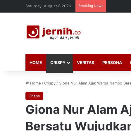
Saturday, August 8 2026
Breaking News
HOME
CRISPY
VERITAS
PERSONA
Home
/
Crispy
/
Giona Nur Alam Ajak Warga Nambo Bers
Crispy
Giona Nur Alam 
Bersatu Wujudkan