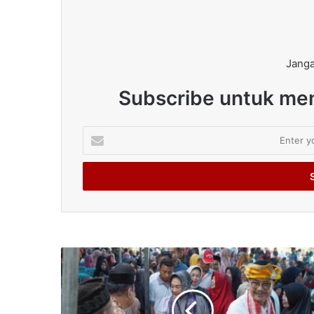
Janga
Subscribe untuk men
Enter
your
Email
address