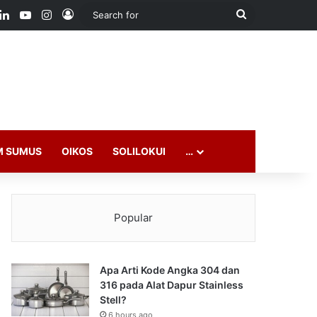
ook
LinkedIn
YouTube
Instagram
Log In
Search
for
M SUMUS
OIKOS
SOLILOKUI
…
Popular
Apa Arti Kode Angka 304 dan
316 pada Alat Dapur Stainless
Stell?
6 hours ago