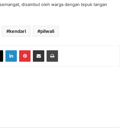
 semangat, disambut oleh warga dengan tepuk tangan
kendari
pilwali
book
X
LinkedIn
Pinterest
Share via Email
Print