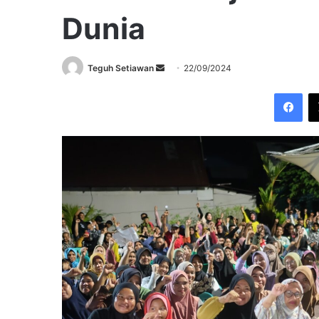
Dunia
Send
Teguh Setiawan
22/09/2024
an
Fac
email