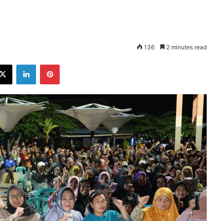
136
2 minutes read
ebook
X
LinkedIn
Pinterest