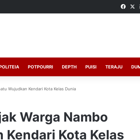
Faceb
X
POLITEIA
POTPOURRI
DEPTH
PUISI
TERAJU
DU
atu Wujudkan Kendari Kota Kelas Dunia
Ajak Warga Nambo
 Kendari Kota Kelas