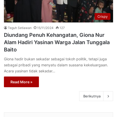
Crispy
Teguh Setiawan
15/11/2024
127
Diundang Penuh Kehangatan, Giona Nur
Alam Hadiri Yasinan Warga Jalan Tunggala
Baito
Giona hadir bukan sekadar sebagai tokoh politik, tetapi juga
sebagai pribadi yang menyatu dalam suasana kekeluargaan.
Acara yasinan tidak sekadar…
Read More »
Berikutnya