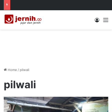
Log In
M
Home
/
pilwali
pilwali