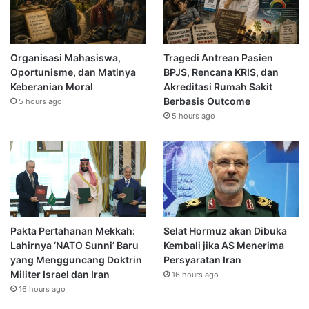
Organisasi Mahasiswa,
Tragedi Antrean Pasien
Oportunisme, dan Matinya
BPJS, Rencana KRIS, dan
Keberanian Moral
Akreditasi Rumah Sakit
Berbasis Outcome
5 hours ago
5 hours ago
Pakta Pertahanan Mekkah:
Selat Hormuz akan Dibuka
Lahirnya ‘NATO Sunni’ Baru
Kembali jika AS Menerima
yang Mengguncang Doktrin
Persyaratan Iran
Militer Israel dan Iran
16 hours ago
16 hours ago