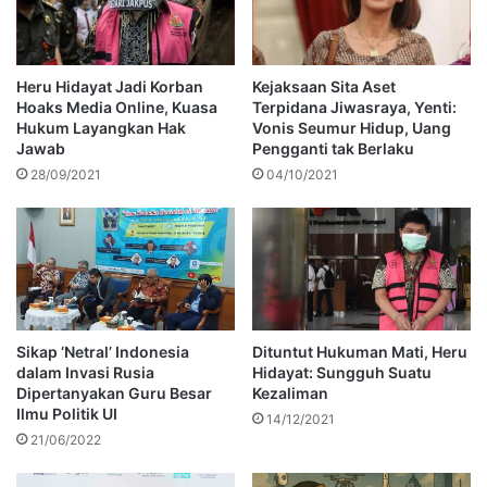
Heru Hidayat Jadi Korban
Kejaksaan Sita Aset
Hoaks Media Online, Kuasa
Terpidana Jiwasraya, Yenti:
Hukum Layangkan Hak
Vonis Seumur Hidup, Uang
Jawab
Pengganti tak Berlaku
28/09/2021
04/10/2021
Sikap ‘Netral’ Indonesia
Dituntut Hukuman Mati, Heru
dalam Invasi Rusia
Hidayat: Sungguh Suatu
Dipertanyakan Guru Besar
Kezaliman
Ilmu Politik UI
14/12/2021
21/06/2022