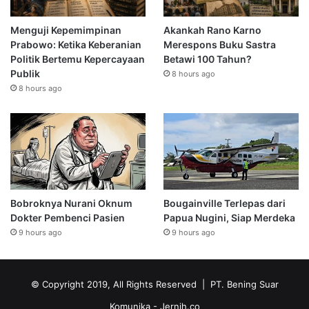
Menguji Kepemimpinan
Akankah Rano Karno
Prabowo: Ketika Keberanian
Merespons Buku Sastra
Politik Bertemu Kepercayaan
Betawi 100 Tahun?
Publik
8 hours ago
8 hours ago
Bobroknya Nurani Oknum
Bougainville Terlepas dari
Dokter Pembenci Pasien
Papua Nugini, Siap Merdeka
9 hours ago
9 hours ago
© Copyright 2019, All Rights Reserved | PT. Bening Suar
Komunika
- Jernih.co