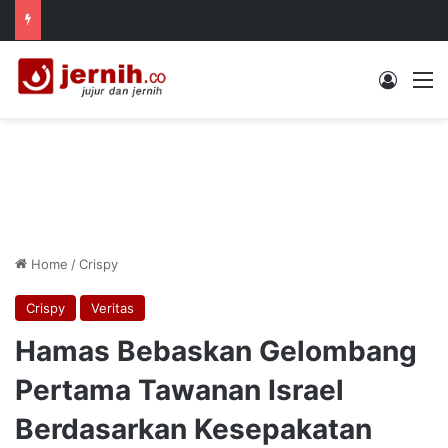
Log In
M
Home
/
Crispy
Crispy
Veritas
Hamas Bebaskan Gelombang
Pertama Tawanan Israel
Berdasarkan Kesepakatan