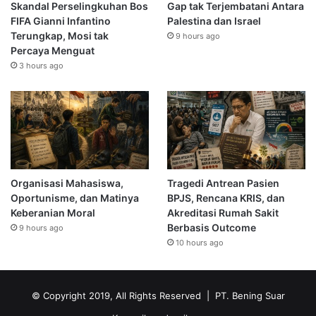
Skandal Perselingkuhan Bos
Gap tak Terjembatani Antara
FIFA Gianni Infantino
Palestina dan Israel
Terungkap, Mosi tak
9 hours ago
Percaya Menguat
3 hours ago
Organisasi Mahasiswa,
Tragedi Antrean Pasien
Oportunisme, dan Matinya
BPJS, Rencana KRIS, dan
Keberanian Moral
Akreditasi Rumah Sakit
Berbasis Outcome
9 hours ago
10 hours ago
© Copyright 2019, All Rights Reserved | PT. Bening Suar