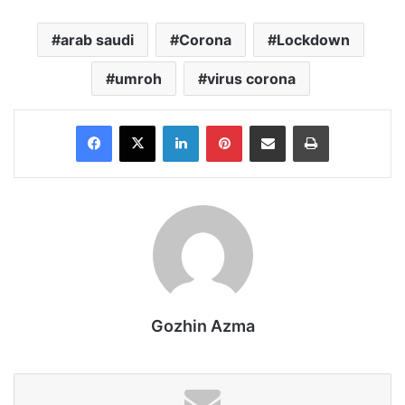
arab saudi
Corona
Lockdown
umroh
virus corona
Facebook
X
LinkedIn
Pinterest
Share via Email
Print
Gozhin Azma