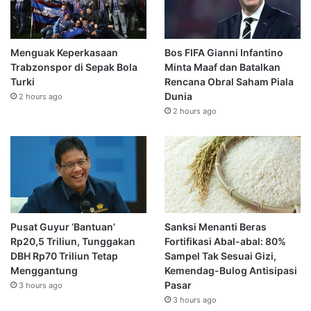
Menguak Keperkasaan
Bos FIFA Gianni Infantino
Trabzonspor di Sepak Bola
Minta Maaf dan Batalkan
Turki
Rencana Obral Saham Piala
Dunia
2 hours ago
2 hours ago
Pusat Guyur ‘Bantuan’
Sanksi Menanti Beras
Rp20,5 Triliun, Tunggakan
Fortifikasi Abal-abal: 80%
DBH Rp70 Triliun Tetap
Sampel Tak Sesuai Gizi,
Menggantung
Kemendag-Bulog Antisipasi
Pasar
3 hours ago
3 hours ago