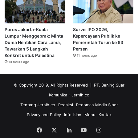
Poros Jakarta-Kuala
Survei IPO 2026,
Lumpur Menggebrak: Minta
Kepercayaan Publik ke
Dunia Hentikan Cara Lama,
Pemerintah Turun ke 63
Tawarkan 5 Langkah
Persen
Konkret untuk Palestina
11 hours ago
10 hours ago
© Copyright 2019, All Rights Reserved | PT. Bening Suar
Komunika
- Jernih.co
Tentang Jernih.co
Redaksi
Pedoman Media Siber
Privacy and Policy
Info Iklan
Menu
Kontak
Facebook
X
LinkedIn
YouTube
Instagram