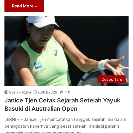
Read More »
Desportare
Gozhin Azma
20/01/2026
140
Janice Tjen Cetak Sejarah Setelah Yayuk
Basuki di Australian Open
JERNIH – Janice Tjen mencatatkan tonggak sejarah lain dalam
peningkatan kariernya yang pesat setelah menjadi petenis
Indonesia pertama yang memenangkan…