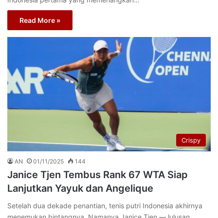
Read More »
Crispy
AN
01/11/2025
144
Janice Tjen Tembus Rank 67 WTA Siap
Lanjutkan Yayuk dan Angelique
Setelah dua dekade penantian, tenis putri Indonesia akhirnya
menemukan bintangnya. Namanya Janice Tjen — lulusan