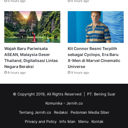
6 hours ago
6 hours ago
Wajah Baru Pariwisata
Kit Connor Resmi Terpilih
ASEAN, Malaysia Geser
sebagai Cyclops, Era Baru
Thailand, Digitalisasi Lintas
X-Men di Marvel Cinematic
Negara Beraksi
Universe
8 hours ago
9 hours ago
© Copyright 2019, All Rights Reserved | PT. Bening Suar
Komunika
- Jernih.co
Tentang Jernih.co
Redaksi
Pedoman Media Siber
Privacy and Policy
Info Iklan
Menu
Kontak