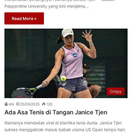
Pepperdine University yang kini menjelma…
Read More »
Crispy
AN
25/09/2025
128
Ada Asa Tenis di Tangan Janice Tjen
Namanya mendadak viral di blantika tenis dunia. Janice Tjen
sukses menggebrak masuk babak utama US Open tempo hari.