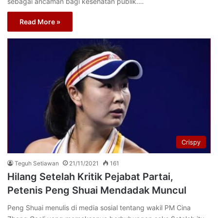
sebagai ancaman bagi kesehatan publik.…
Read More »
Crispy
Teguh Setiawan
21/11/2021
161
Hilang Setelah Kritik Pejabat Partai,
Petenis Peng Shuai Mendadak Muncul
Peng Shuai menulis di media sosial tentang wakil PM Cina