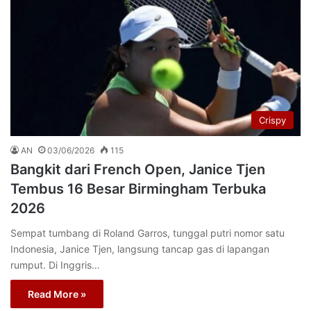
Crispy
AN
03/06/2026
115
Bangkit dari French Open, Janice Tjen
Tembus 16 Besar Birmingham Terbuka
2026
Sempat tumbang di Roland Garros, tunggal putri nomor satu
Indonesia, Janice Tjen, langsung tancap gas di lapangan
rumput. Di Inggris…
Read More »