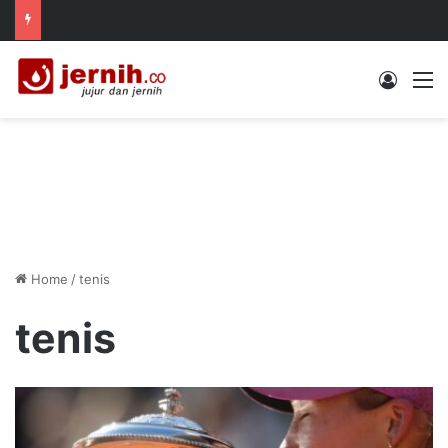
Log In
M
Home
/
tenis
tenis