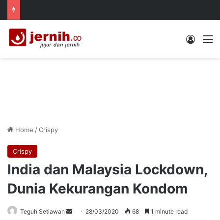
Log In
M
Home
/
Crispy
Crispy
India dan Malaysia Lockdown,
Dunia Kekurangan Kondom
Send
Teguh Setiawan
28/03/2020
68
1 minute read