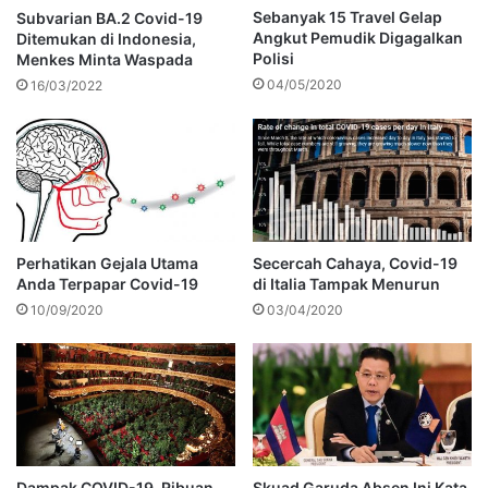
Sebanyak 15 Travel Gelap
Subvarian BA.2 Covid-19
Angkut Pemudik Digagalkan
Ditemukan di Indonesia,
Polisi
Menkes Minta Waspada
04/05/2020
16/03/2022
Perhatikan Gejala Utama
Secercah Cahaya, Covid-19
Anda Terpapar Covid-19
di Italia Tampak Menurun
10/09/2020
03/04/2020
Dampak COVID-19, Ribuan
Skuad Garuda Absen Ini Kata