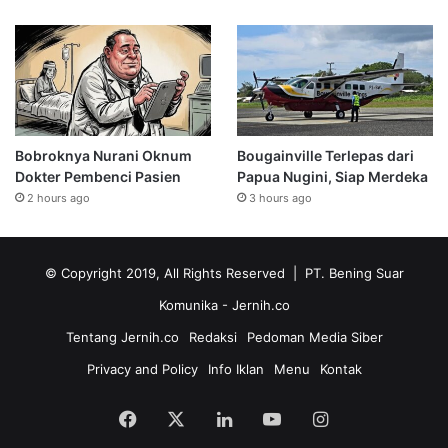
Bobroknya Nurani Oknum
Bougainville Terlepas dari
Dokter Pembenci Pasien
Papua Nugini, Siap Merdeka
2 hours ago
3 hours ago
© Copyright 2019, All Rights Reserved | PT. Bening Suar
Komunika
- Jernih.co
Tentang Jernih.co
Redaksi
Pedoman Media Siber
Privacy and Policy
Info Iklan
Menu
Kontak
Facebook
X
LinkedIn
YouTube
Instagram