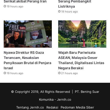
Serikat akibat Perang Iran
Serang Pembangkit
Listriknya
19 hours ago
19 hours ago
Nyawa Direktur RS Gaza
Wajah Baru Pariwisata
Terancam, Kesaksian
ASEAN, Malaysia Geser
Penyiksaan Brutal di Penjara
Thailand, Digitalisasi Lintas
Israel
Negara Beraksi
19 hours ago
21 hours ago
© Copyright 2019, All Rights Reserved | PT. Bening Suar
Komunika
- Jernih.co
Tentang Jernih.co
Redaksi
Pedoman Media Siber