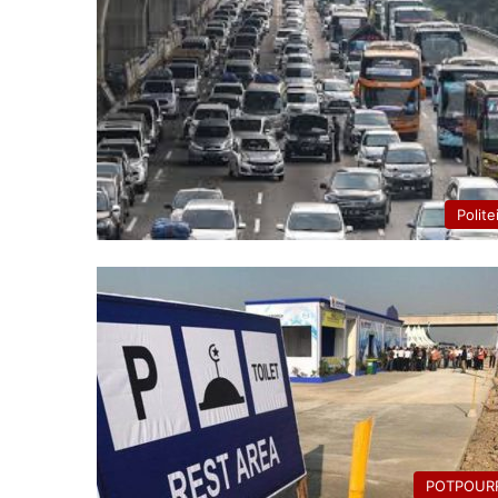
Polite
POTPOURR