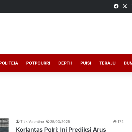
Faceb
X
POLITEIA
POTPOURRI
DEPTH
PUISI
TERAJU
DU
Titik Valentine
25/03/2025
172
Korlantas Polri: Ini Prediksi Arus