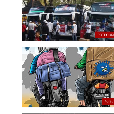
POTPOURR
Polite