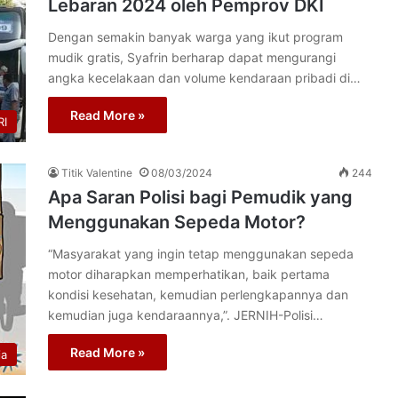
Lebaran 2024 oleh Pemprov DKI
Dengan semakin banyak warga yang ikut program
mudik gratis, Syafrin berharap dapat mengurangi
angka kecelakaan dan volume kendaraan pribadi di…
Read More »
I
Titik Valentine
08/03/2024
244
Apa Saran Polisi bagi Pemudik yang
Menggunakan Sepeda Motor?
“Masyarakat yang ingin tetap menggunakan sepeda
motor diharapkan memperhatikan, baik pertama
kondisi kesehatan, kemudian perlengkapannya dan
kemudian juga kendaraannya,”. JERNIH-Polisi…
Read More »
ia