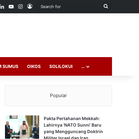
ook
LinkedIn
YouTube
Instagram
Log In
Search
for
M SUMUS
OIKOS
SOLILOKUI
…
Popular
Pakta Pertahanan Mekkah:
Lahirnya ‘NATO Sunni’ Baru
yang Mengguncang Doktrin
Militer Israel dan Iran