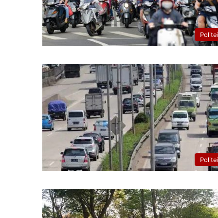
Polite
Polite