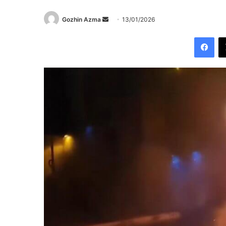
Send
Gozhin Azma
13/01/2026
an
Fac
email