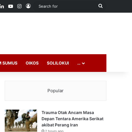
ook
LinkedIn
YouTube
Instagram
Log In
Search
for
M SUMUS
OIKOS
SOLILOKUI
…
Popular
Trauma Otak Ancam Masa
Depan Tentara Amerika Serikat
akibat Perang Iran
2 hours ago