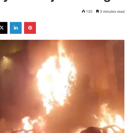
130
3 minutes read
ebook
X
LinkedIn
Pinterest