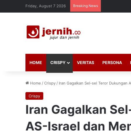
Friday, August 7 2026
Breaking News
HOME
CRISPY
VERITAS
PERSONA
Home
/
Crispy
/
Iran Gagalkan Sel-sel Teror Dukungan A
Crispy
Iran Gagalkan Sel
AS-Israel dan Men