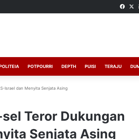
Faceb
X
POLITEIA
POTPOURRI
DEPTH
PUISI
TERAJU
DU
S-Israel dan Menyita Senjata Asing
-sel Teror Dukungan
yita Senjata Asing