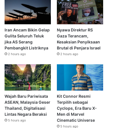
Iran Ancam Bikin Gelap
Nyawa Direktur RS
Gulita Seluruh Teluk
Gaza Terancam,
jika AS Serang
Kesaksian Penyiksaan
Pembangkit Listriknya
Brutal di Penjara Israel
2 hours ago
2 hours ago
Wajah Baru Pariwisata
Kit Connor Resmi
ASEAN, Malaysia Geser
Terpilih sebagai
Thailand, Digitalisasi
Cyclops, Era Baru X-
Lintas Negara Beraksi
Men di Marvel
Cinematic Universe
5 hours ago
5 hours ago