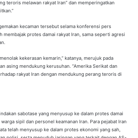
ng teroris melawan rakyat Iran” dan memperingatkan
tkan.”
gemakan kecaman tersebut selama konferensi pers
h membajak protes damai rakyat Iran, sama seperti agresi
an.
 menolak kekerasan kemarin,” katanya, merujuk pada
an asing mendukung kerusuhan. “Amerika Serikat dan
erhadap rakyat Iran dengan mendukung perang teroris di
 tindakan sabotase yang menyusup ke dalam protes damai
warga sipil dan personel keamanan Iran. Para pejabat Iran
ata telah menyusup ke dalam protes ekonomi yang sah,
an polisi, serta menuduh jaringan yang terkait dengan AS-