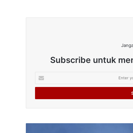
Janga
Subscribe untuk men
Enter
your
Email
address