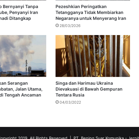
o Bernyanyi Tanpa
Pezeshkian Peringatkan
ube, Penyanyi Iran
Tetangganya Tidak Membiarkan
madi Ditangkap
Negaranya untuk Menyerang Iran
28/03/2026
kan Serangan
Singa dan Harimau Ukraina
batan, Jalan Utama,
Dievakuasi di Bawah Gempuran
 di Tengah Ancaman
Tentara Rusia
04/03/2022
opyright 2019, All Rights Reserved | PT. Bening Suar Komunika
- Jerni