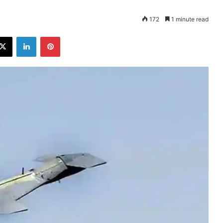
172
1 minute read
ebook
X
LinkedIn
Pinterest