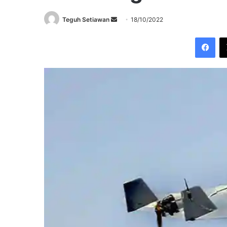
Send
Teguh Setiawan
18/10/2022
an
Fac
email