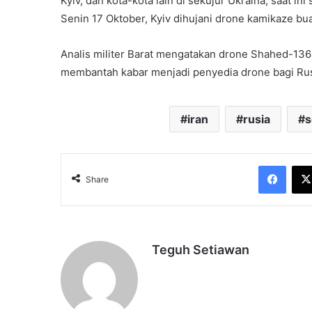
Kyiv, dan kota-kota lain di sekujur Ukraina, saat i
Senin 17 Oktober, Kyiv dihujani drone kamikaze bua
Analis militer Barat mengatakan drone Shahed-136 
membantah kabar menjadi penyedia drone bagi Rus
iran
rusia
s
Face
Share
Teguh Setiawan