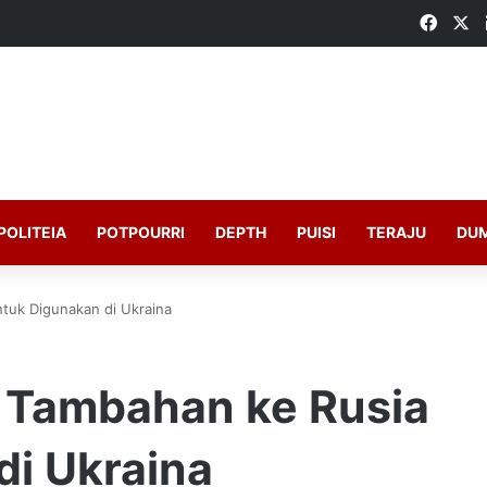
Faceb
X
POLITEIA
POTPOURRI
DEPTH
PUISI
TERAJU
DU
ntuk Digunakan di Ukraina
a Tambahan ke Rusia
di Ukraina