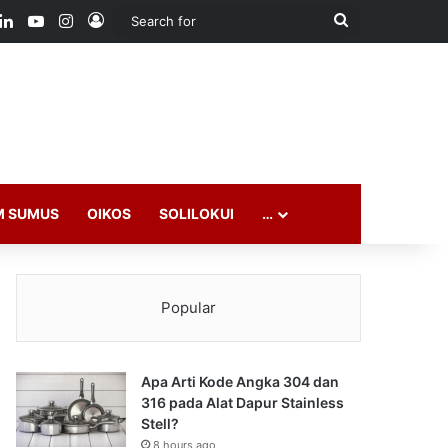
ook
LinkedIn
YouTube
Instagram
Log In
Search
for
M SUMUS
OIKOS
SOLILOKUI
…
Popular
Apa Arti Kode Angka 304 dan
316 pada Alat Dapur Stainless
Stell?
8 hours ago