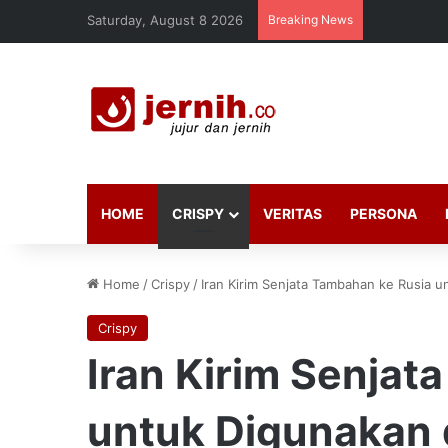
Saturday, August 8 2026
Breaking News
HOME
CRISPY
VERITAS
PERSONA
Home
/
Crispy
/
Iran Kirim Senjata Tambahan ke Rusia u
Crispy
Iran Kirim Senjat
untuk Digunakan 