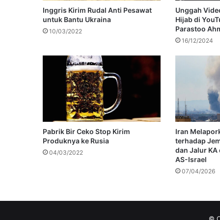
Inggris Kirim Rudal Anti Pesawat
Unggah Vide
untuk Bantu Ukraina
Hijab di YouT
Parastoo Ah
10/03/2022
16/12/2024
Pabrik Bir Ceko Stop Kirim
Iran Melapor
Produknya ke Rusia
terhadap Jem
dan Jalur KA
04/03/2022
AS-Israel
07/04/2026
© C