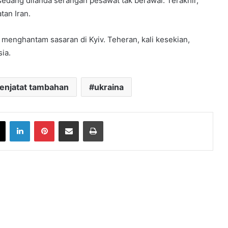
ni sedang dilanda serangan pesawat tak berawal. Terakhir,
tan Iran.
menghantam sasaran di Kyiv. Teheran, kali kesekian,
ia.
enjatat tambahan
ukraina
book
X
LinkedIn
Pinterest
Share via Email
Print