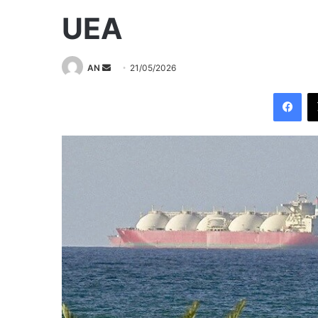
UEA
Send
AN
21/05/2026
an
Fac
email