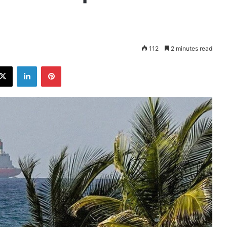
112
2 minutes read
ebook
X
LinkedIn
Pinterest