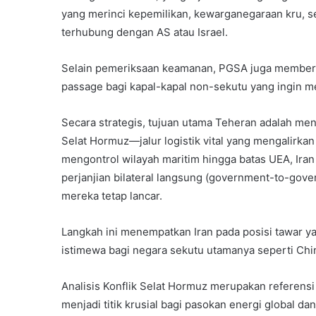
yang merinci kepemilikan, kewarganegaraan kru, se
terhubung dengan AS atau Israel.
Selain pemeriksaan keamanan, PGSA juga memberlak
passage bagi kapal-kapal non-sekutu yang ingin me
Secara strategis, tujuan utama Teheran adalah me
Selat Hormuz—jalur logistik vital yang mengalirk
mengontrol wilayah maritim hingga batas UEA, Ira
perjanjian bilateral langsung (government-to-gov
mereka tetap lancar.
Langkah ini menempatkan Iran pada posisi tawar ya
istimewa bagi negara sekutu utamanya seperti Chin
Analisis Konflik Selat Hormuz merupakan referen
menjadi titik krusial bagi pasokan energi global da