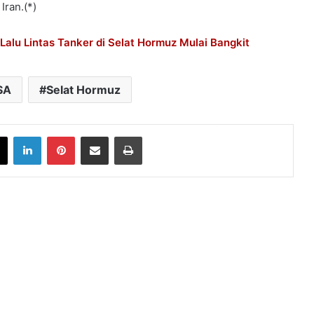
Iran.(*)
 Lalu Lintas Tanker di Selat Hormuz Mulai Bangkit
SA
Selat Hormuz
book
X
LinkedIn
Pinterest
Share via Email
Print