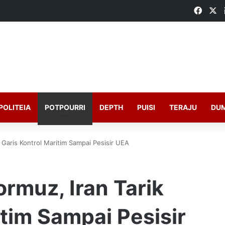
Faceb
X
POLITEIA
POTPOURRI
DEPTH
PUISI
TERAJU
DU
k Garis Kontrol Maritim Sampai Pesisir UEA
ormuz, Iran Tarik
itim Sampai Pesisir