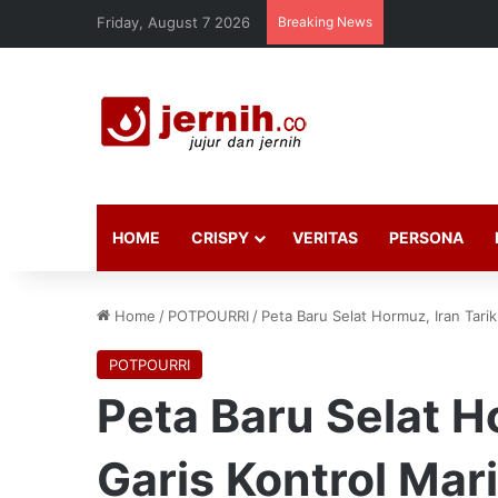
Friday, August 7 2026
Breaking News
HOME
CRISPY
VERITAS
PERSONA
Home
/
POTPOURRI
/
Peta Baru Selat Hormuz, Iran Tari
POTPOURRI
Peta Baru Selat H
Garis Kontrol Mar