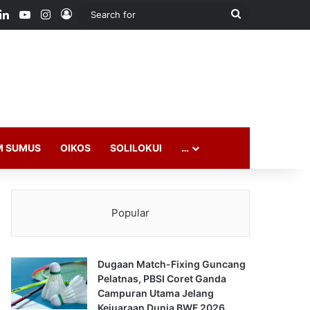
ook
LinkedIn
YouTube
Instagram
Log In
Search
for
M SUMUS
OIKOS
SOLILOKUI
…
Popular
Dugaan Match-Fixing Guncang
Pelatnas, PBSI Coret Ganda
Campuran Utama Jelang
Kejuaraan Dunia BWF 2026