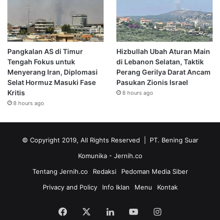
Pangkalan AS di Timur
Hizbullah Ubah Aturan Main
Tengah Fokus untuk
di Lebanon Selatan, Taktik
Menyerang Iran, Diplomasi
Perang Gerilya Darat Ancam
Selat Hormuz Masuki Fase
Pasukan Zionis Israel
Kritis
8 hours ago
8 hours ago
© Copyright 2019, All Rights Reserved | PT. Bening Suar
Komunika
- Jernih.co
Tentang Jernih.co
Redaksi
Pedoman Media Siber
Privacy and Policy
Info Iklan
Menu
Kontak
Facebook
X
LinkedIn
YouTube
Instagram