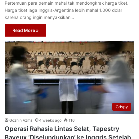
Pertemuan para pemain mahal tak mendongkrak harga tiket.
Harga tiket laga Inggris-Argentina lebih mahal 1.000 dolar
karena orang ingin menyaksikan…
Read More »
Crispy
Gozhin Azma
4 weeks ago
116
Operasi Rahasia Lintas Selat, Tapestry
Bayeux ‘Diselundupkan’ ke Inggris Setelah