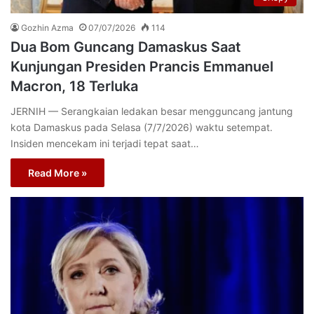
Gozhin Azma
07/07/2026
114
Dua Bom Guncang Damaskus Saat
Kunjungan Presiden Prancis Emmanuel
Macron, 18 Terluka
JERNIH — Serangkaian ledakan besar mengguncang jantung
kota Damaskus pada Selasa (7/7/2026) waktu setempat.
Insiden mencekam ini terjadi tepat saat…
Read More »