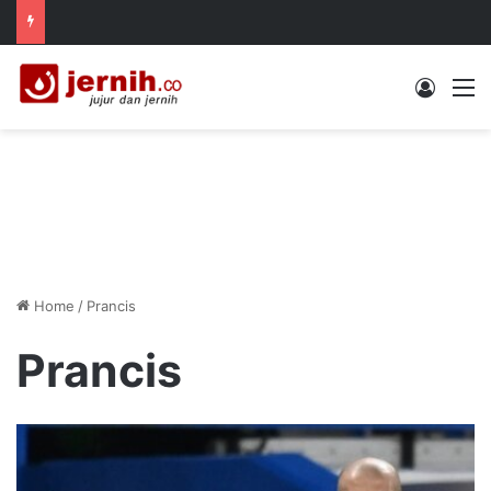
Log In
M
Home
/
Prancis
Prancis