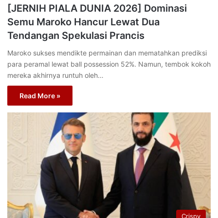
[JERNIH PIALA DUNIA 2026] Dominasi
Semu Maroko Hancur Lewat Dua
Tendangan Spekulasi Prancis
Maroko sukses mendikte permainan dan mematahkan prediksi
para peramal lewat ball possession 52%. Namun, tembok kokoh
mereka akhirnya runtuh oleh…
Read More »
Crispy