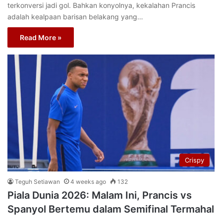
terkonversi jadi gol. Bahkan konyolnya, kekalahan Prancis
adalah kealpaan barisan belakang yang…
Read More »
Crispy
Teguh Setiawan
4 weeks ago
132
Piala Dunia 2026: Malam Ini, Prancis vs
Spanyol Bertemu dalam Semifinal Termahal