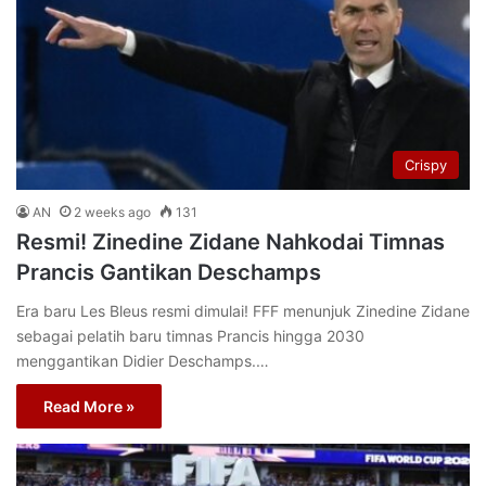
Crispy
AN
2 weeks ago
131
Resmi! Zinedine Zidane Nahkodai Timnas
Prancis Gantikan Deschamps
Era baru Les Bleus resmi dimulai! FFF menunjuk Zinedine Zidane
sebagai pelatih baru timnas Prancis hingga 2030
menggantikan Didier Deschamps.…
Read More »