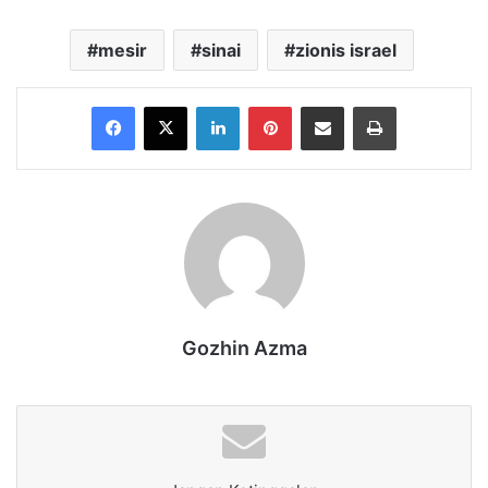
mesir
sinai
zionis israel
Facebook
X
LinkedIn
Pinterest
Share via Email
Print
Gozhin Azma