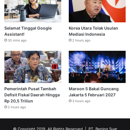
Selamat Tinggal Google
Korea Utara Tolak Usulan
Assistant!
Mediasi Indonesia
35 mins ago
2 hours ago
Pemerintah Pusat Tambah
Maroon 5 Bakal Guncang
Defisit Fiskal Daerah Hingga
Jakarta 5 Februari 2027
Rp 20,5 Triliun
3 hours ago
2 hours ago
© Copyright 2019, All Rights Reserved | PT. Bening Suar