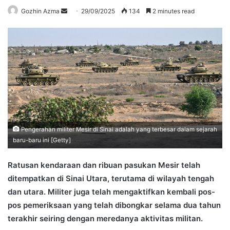
Send
Gozhin Azma
29/09/2025
134
2 minutes read
an
email
Pengerahan militer Mesir di Sinai adalah yang terbesar dalam sejarah
baru-baru ini [Getty]
Ratusan kendaraan dan ribuan pasukan Mesir telah
ditempatkan di Sinai Utara, terutama di wilayah tengah
dan utara. Militer juga telah mengaktifkan kembali pos-
pos pemeriksaan yang telah dibongkar selama dua tahun
terakhir seiring dengan meredanya aktivitas militan.