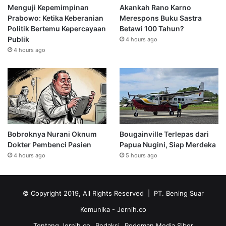
Menguji Kepemimpinan
Akankah Rano Karno
Prabowo: Ketika Keberanian
Merespons Buku Sastra
Politik Bertemu Kepercayaan
Betawi 100 Tahun?
Publik
4 hours ago
4 hours ago
Bobroknya Nurani Oknum
Bougainville Terlepas dari
Dokter Pembenci Pasien
Papua Nugini, Siap Merdeka
4 hours ago
5 hours ago
© Copyright 2019, All Rights Reserved | PT. Bening Suar
Komunika
- Jernih.co
Tentang Jernih.co
Redaksi
Pedoman Media Siber