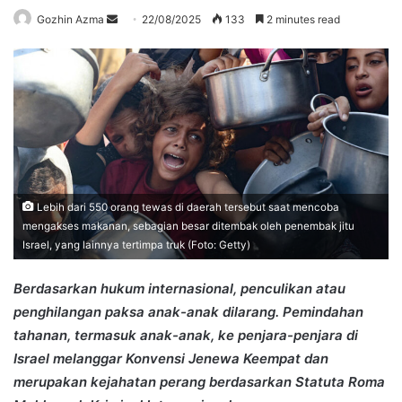
Send
Gozhin Azma
22/08/2025
133
2 minutes read
an
email
Lebih dari 550 orang tewas di daerah tersebut saat mencoba
mengakses makanan, sebagian besar ditembak oleh penembak jitu
Israel, yang lainnya tertimpa truk (Foto: Getty)
Berdasarkan hukum internasional, penculikan atau
penghilangan paksa anak-anak dilarang. Pemindahan
tahanan, termasuk anak-anak, ke penjara-penjara di
Israel melanggar Konvensi Jenewa Keempat dan
merupakan kejahatan perang berdasarkan Statuta Roma