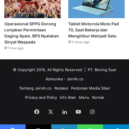
Operasional SPPG Dorong
Tablet Motorola Moto Pad
Lonjakan Permintaan
70, Saat Bekerja dan
Daging Ayam, BPS Nyalakan
Menghibur Menjadi Satu
Sinyal Waspada
2 hours ago
1 hour ago
© Copyright 2019, All Rights Reserved | PT. Bening Suar
Komunika
- Jernih.co
Tentang Jernih.co
Redaksi
Pedoman Media Siber
Privacy and Policy
Info Iklan
Menu
Kontak
Facebook
X
LinkedIn
YouTube
Instagram