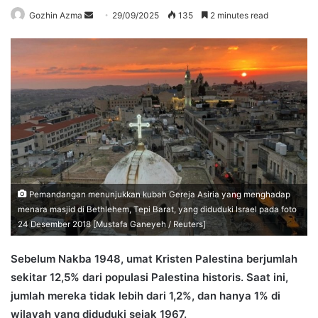
Send
Gozhin Azma
29/09/2025
135
2 minutes read
an
email
Pemandangan menunjukkan kubah Gereja Asiria yang menghadap
menara masjid di Bethlehem, Tepi Barat, yang diduduki Israel pada foto
24 Desember 2018 [Mustafa Ganeyeh / Reuters]
Sebelum Nakba 1948, umat Kristen Palestina berjumlah
sekitar 12,5% dari populasi Palestina historis. Saat ini,
jumlah mereka tidak lebih dari 1,2%, dan hanya 1% di
wilayah yang diduduki sejak 1967.