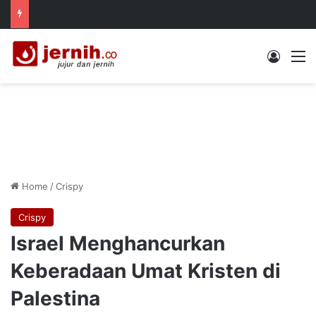
Log In
M
Home
/
Crispy
Crispy
Israel Menghancurkan
Keberadaan Umat Kristen di
Palestina