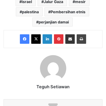
israel
Jalur Gaza
mesir
palestina
Pembersihan etnis
perjanjian damai
Facebook
X
LinkedIn
Pinterest
Share via Email
Print
Teguh Setiawan