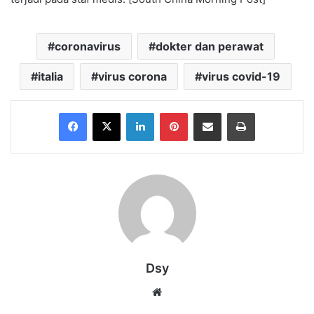
coronavirus
dokter dan perawat
italia
virus corona
virus covid-19
Facebook
X
LinkedIn
Pinterest
Share via Email
Print
Dsy
Website