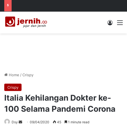
Log In
M
Home
/
Crispy
Crispy
Italia Kehilangan Dokter ke-
100 Selama Pandemi Corona
Send
Dsy
09/04/2020
45
1 minute read