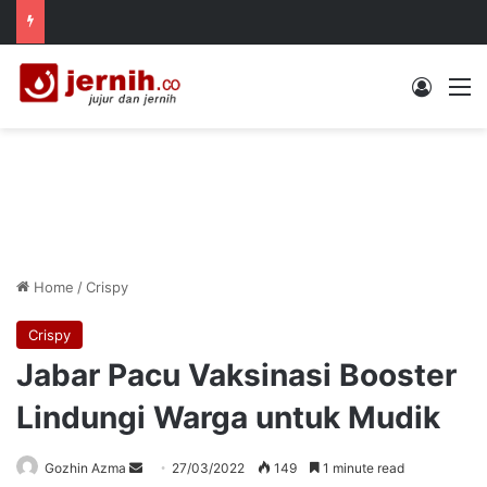
Log In
M
Home
/
Crispy
Crispy
Jabar Pacu Vaksinasi Booster
Lindungi Warga untuk Mudik
Send
Gozhin Azma
27/03/2022
149
1 minute read