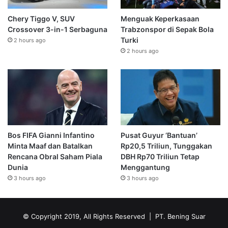
Chery Tiggo V, SUV
Menguak Keperkasaan
Crossover 3-in-1 Serbaguna
Trabzonspor di Sepak Bola
Turki
2 hours ago
2 hours ago
Bos FIFA Gianni Infantino
Pusat Guyur ‘Bantuan’
Minta Maaf dan Batalkan
Rp20,5 Triliun, Tunggakan
Rencana Obral Saham Piala
DBH Rp70 Triliun Tetap
Dunia
Menggantung
3 hours ago
3 hours ago
© Copyright 2019, All Rights Reserved | PT. Bening Suar