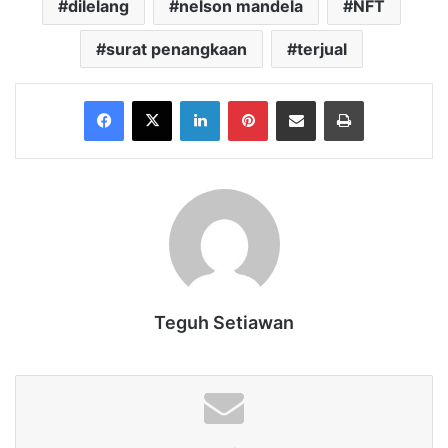
dilelang
nelson mandela
NFT
surat penangkaan
terjual
Facebook
X
LinkedIn
Pinterest
Share via Email
Print
Teguh Setiawan