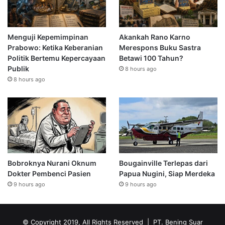
Menguji Kepemimpinan
Akankah Rano Karno
Prabowo: Ketika Keberanian
Merespons Buku Sastra
Politik Bertemu Kepercayaan
Betawi 100 Tahun?
Publik
8 hours ago
8 hours ago
Bobroknya Nurani Oknum
Bougainville Terlepas dari
Dokter Pembenci Pasien
Papua Nugini, Siap Merdeka
9 hours ago
9 hours ago
© Copyright 2019, All Rights Reserved | PT. Bening Suar