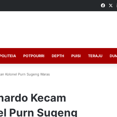
Faceb
X
POLITEIA
POTPOURRI
DEPTH
PUISI
TERAJU
DU
an Kolonel Purn Sugeng Waras
onardo Kecam
el Purn Sugeng