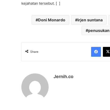
kejahatan tersebut. [ ]
Doni Monardo
irjen suntana
penusukan
Face
Share
Jernih.co