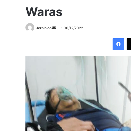
Waras
Send
Jernih.co
30/12/2022
an
Fac
email