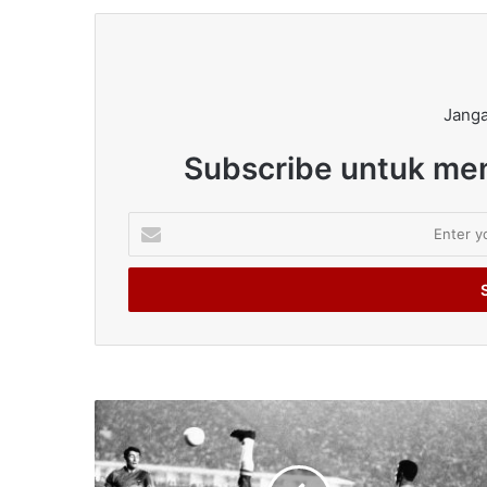
Janga
Subscribe untuk men
Enter
your
Email
address