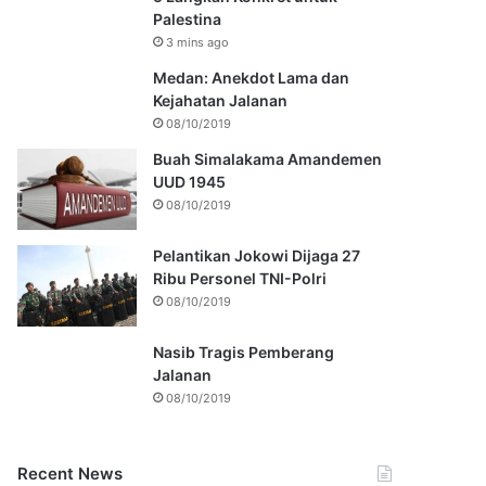
Palestina
3 mins ago
Medan: Anekdot Lama dan
Kejahatan Jalanan
08/10/2019
Buah Simalakama Amandemen
UUD 1945
08/10/2019
Pelantikan Jokowi Dijaga 27
Ribu Personel TNI-Polri
08/10/2019
Nasib Tragis Pemberang
Jalanan
08/10/2019
Recent News