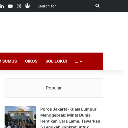
ook
LinkedIn
YouTube
Instagram
Log In
Search
for
M SUMUS
OIKOS
SOLILOKUI
…
Popular
Poros Jakarta-Kuala Lumpur
Menggebrak: Minta Dunia
Hentikan Cara Lama, Tawarkan
5 Langkah Konkret untuk