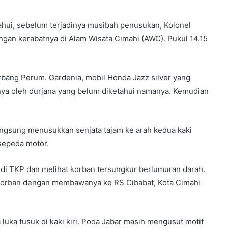
ahui, sebelum terjadinya musibah penusukan, Kolonel
an kerabatnya di Alam Wisata Cimahi (AWC). Pukul 14.15
erbang Perum. Gardenia, mobil Honda Jazz silver yang
gnya oleh durjana yang belum diketahui namanya. Kemudian
angsung menusukkan senjata tajam ke arah kedua kaki
sepeda motor.
a di TKP dan melihat korban tersungkur berlumuran darah.
 korban dengan membawanya ke RS Cibabat, Kota Cimahi
luka tusuk di kaki kiri. Poda Jabar masih mengusut motif