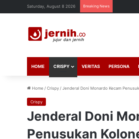
Saturday, August 8 2026
Breaking News
HOME
CRISPY
VERITAS
PERSONA
Home
/
Crispy
/
Jenderal Doni Monardo Kecam Penusuk
Crispy
Jenderal Doni M
Penusukan Kolon