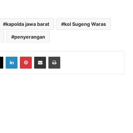
kapolda jawa barat
kol Sugeng Waras
penyerangan
book
X
LinkedIn
Pinterest
Share via Email
Print