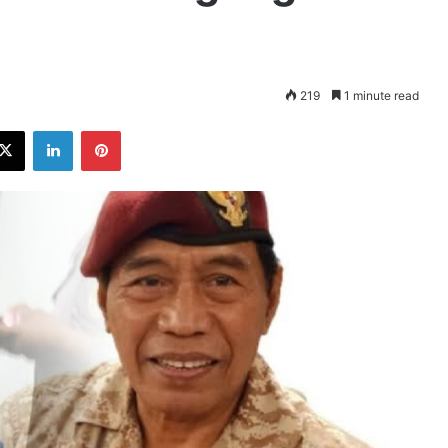
219
1 minute read
ebook
X
LinkedIn
Pinterest