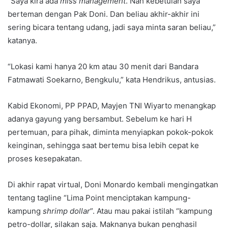
“Saya kira ada
miss management
. Nah kebetulan saya
berteman dengan Pak Doni. Dan beliau akhir-akhir ini
sering bicara tentang udang, jadi saya minta saran beliau,”
katanya.
“Lokasi kami hanya 20 km atau 30 menit dari Bandara
Fatmawati Soekarno, Bengkulu,” kata Hendrikus, antusias.
Kabid Ekonomi, PP PPAD, Mayjen TNI Wiyarto menangkap
adanya gayung yang bersambut. Sebelum ke hari H
pertemuan, para pihak, diminta menyiapkan pokok-pokok
keinginan, sehingga saat bertemu bisa lebih cepat ke
proses kesepakatan.
Di akhir rapat virtual, Doni Monardo kembali mengingatkan
tentang tagline “Lima Point menciptakan kampung-
kampung
shrimp dollar
”. Atau mau pakai istilah “kampung
petro-dollar, silakan saja. Maknanya bukan penghasil