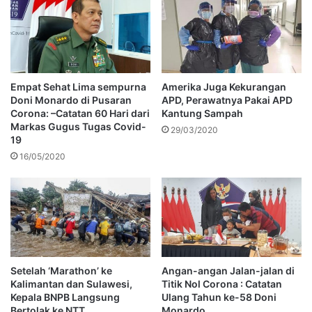
Empat Sehat Lima sempurna
Amerika Juga Kekurangan
Doni Monardo di Pusaran
APD, Perawatnya Pakai APD
Corona: –Catatan 60 Hari dari
Kantung Sampah
Markas Gugus Tugas Covid-
29/03/2020
19
16/05/2020
Setelah ‘Marathon’ ke
Angan-angan Jalan-jalan di
Kalimantan dan Sulawesi,
Titik Nol Corona : Catatan
Kepala BNPB Langsung
Ulang Tahun ke-58 Doni
Bertolak ke NTT
Monardo