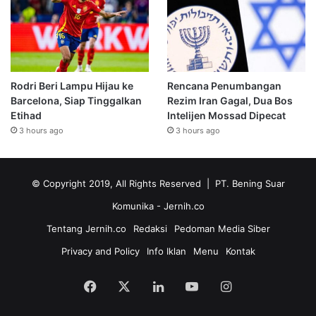
Rodri Beri Lampu Hijau ke
Rencana Penumbangan
Barcelona, Siap Tinggalkan
Rezim Iran Gagal, Dua Bos
Etihad
Intelijen Mossad Dipecat
3 hours ago
3 hours ago
© Copyright 2019, All Rights Reserved | PT. Bening Suar
Komunika
- Jernih.co
Tentang Jernih.co
Redaksi
Pedoman Media Siber
Privacy and Policy
Info Iklan
Menu
Kontak
Facebook
X
LinkedIn
YouTube
Instagram