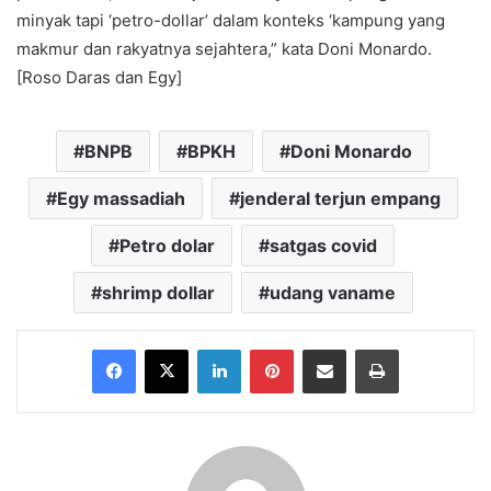
minyak tapi ‘petro-dollar’ dalam konteks ‘kampung yang
makmur dan rakyatnya sejahtera,” kata Doni Monardo.
[Roso Daras dan Egy]
BNPB
BPKH
Doni Monardo
Egy massadiah
jenderal terjun empang
Petro dolar
satgas covid
shrimp dollar
udang vaname
Facebook
X
LinkedIn
Pinterest
Share via Email
Print