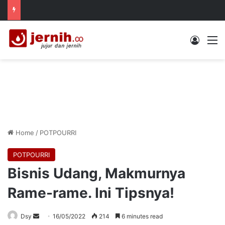
Log In
M
Home
/
POTPOURRI
POTPOURRI
Bisnis Udang, Makmurnya
Rame-rame. Ini Tipsnya!
Send
Dsy
16/05/2022
214
6 minutes read