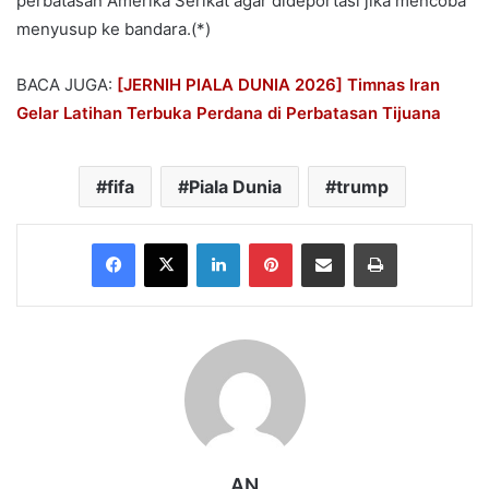
perbatasan Amerika Serikat agar dideportasi jika mencoba
menyusup ke bandara.(*)
BACA JUGA:
[JERNIH PIALA DUNIA 2026] Timnas Iran
Gelar Latihan Terbuka Perdana di Perbatasan Tijuana
fifa
Piala Dunia
trump
Facebook
X
LinkedIn
Pinterest
Share via Email
Print
AN