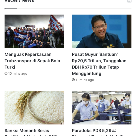
Recent News
Menguak Keperkasaan
Pusat Guyur ‘Bantuan’
Trabzonspor di Sepak Bola
Rp20,5 Triliun, Tunggakan
Turki
DBH Rp70 Triliun Tetap
Menggantung
10 mins ago
11 mins ago
Sanksi Menanti Beras
Paradoks PDB 5,29%: