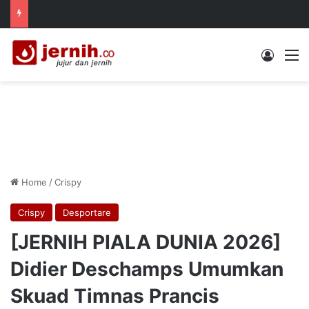
Log In
M
Home
/
Crispy
Crispy
Desportare
[JERNIH PIALA DUNIA 2026]
Didier Deschamps Umumkan
Skuad Timnas Prancis