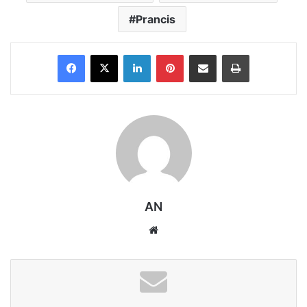
Prancis
Facebook
X
LinkedIn
Pinterest
Share via Email
Print
AN
Website