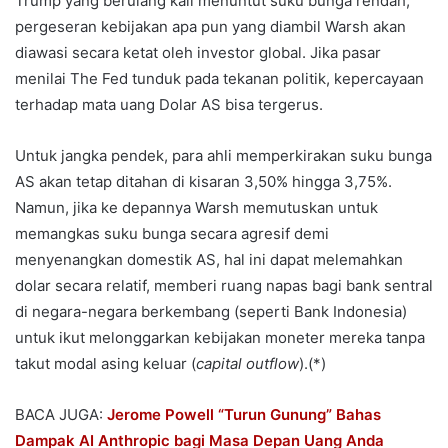
Trump yang berulang kali menuntut suku bunga rendah,
pergeseran kebijakan apa pun yang diambil Warsh akan
diawasi secara ketat oleh investor global. Jika pasar
menilai The Fed tunduk pada tekanan politik, kepercayaan
terhadap mata uang Dolar AS bisa tergerus.
Untuk jangka pendek, para ahli memperkirakan suku bunga
AS akan tetap ditahan di kisaran 3,50% hingga 3,75%.
Namun, jika ke depannya Warsh memutuskan untuk
memangkas suku bunga secara agresif demi
menyenangkan domestik AS, hal ini dapat melemahkan
dolar secara relatif, memberi ruang napas bagi bank sentral
di negara-negara berkembang (seperti Bank Indonesia)
untuk ikut melonggarkan kebijakan moneter mereka tanpa
takut modal asing keluar (
capital outflow
).(*)
BACA JUGA:
Jerome Powell “Turun Gunung” Bahas
Dampak AI Anthropic bagi Masa Depan Uang Anda