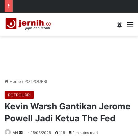
Log In
M
Home
/
POTPOURRI
POTPOURRI
Kevin Warsh Gantikan Jerome
Powell Jadi Ketua The Fed
Send
AN
15/05/2026
118
2 minutes read