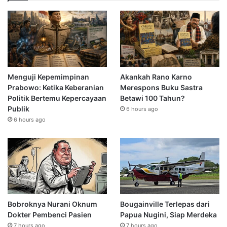
Menguji Kepemimpinan
Akankah Rano Karno
Prabowo: Ketika Keberanian
Merespons Buku Sastra
Politik Bertemu Kepercayaan
Betawi 100 Tahun?
Publik
6 hours ago
6 hours ago
Bobroknya Nurani Oknum
Bougainville Terlepas dari
Dokter Pembenci Pasien
Papua Nugini, Siap Merdeka
7 hours ago
7 hours ago