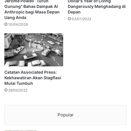
Jerome Powell “Turun
Dollar’s Year of Living
Gunung” Bahas Dampak AI
Dangerously Menghadang di
Anthropic bagi Masa Depan
Depan
Uang Anda
03/01/2022
10/04/2026
Catatan Associated Press:
Kekhawatiran Akan Stagflasi
Mulai Tumbuh
29/05/2022
Popular