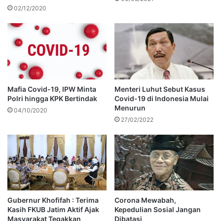
02/12/2020
Mafia Covid-19, IPW Minta
Menteri Luhut Sebut Kasus
Polri hingga KPK Bertindak
Covid-19 di Indonesia Mulai
Menurun
04/10/2020
27/02/2022
Gubernur Khofifah : Terima
Corona Mewabah,
Kasih FKUB Jatim Aktif Ajak
Kepedulian Sosial Jangan
Masyarakat Tegakkan
Dibatasi