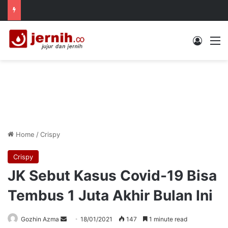
Log In
M
Home
/
Crispy
Crispy
JK Sebut Kasus Covid-19 Bisa
Tembus 1 Juta Akhir Bulan Ini
Send
Gozhin Azma
18/01/2021
147
1 minute read