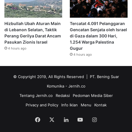
Hizbullah Ubah Aturan Main
Tercatat 4.091 Pelanggaran
di Lebanon Selatan, Taktik
Gencatan Senjata oleh Israel
Perang Gerilya Darat Ancam
di Gaza dalam 300 Hari,
Pasukan Zionis Israel
1.254 Warga Palestina
Gugur
4 hours ago
4 hours ago
© Copyright 2019, All Rights Reserved | PT. Bening Suar
Komunika
- Jernih.co
Tentang Jernih.co
Redaksi
Pedoman Media Siber
Privacy and Policy
Info Iklan
Menu
Kontak
Facebook
X
LinkedIn
YouTube
Instagram