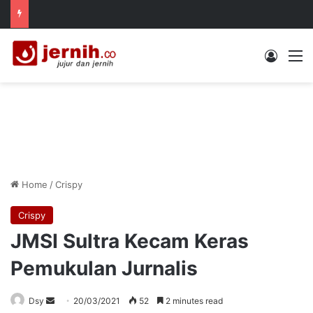
Log In
M
Home
/
Crispy
Crispy
JMSI Sultra Kecam Keras
Pemukulan Jurnalis
Send
Dsy
20/03/2021
52
2 minutes read