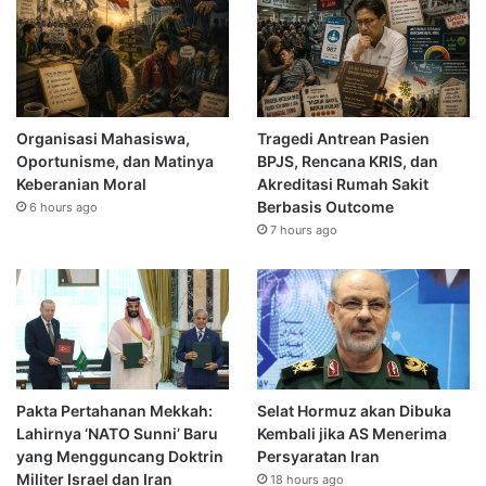
Organisasi Mahasiswa,
Tragedi Antrean Pasien
Oportunisme, dan Matinya
BPJS, Rencana KRIS, dan
Keberanian Moral
Akreditasi Rumah Sakit
Berbasis Outcome
6 hours ago
7 hours ago
Pakta Pertahanan Mekkah:
Selat Hormuz akan Dibuka
Lahirnya ‘NATO Sunni’ Baru
Kembali jika AS Menerima
yang Mengguncang Doktrin
Persyaratan Iran
Militer Israel dan Iran
18 hours ago