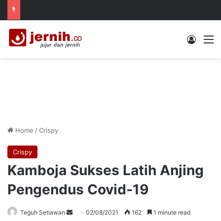
Log In
M
Home
/
Crispy
Crispy
Kamboja Sukses Latih Anjing
Pengendus Covid-19
Send
Teguh Setiawan
02/08/2021
162
1 minute read