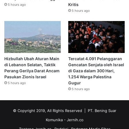
Kritis
5 hours ago
5 hours ago
Hizbullah Ubah Aturan Main
Tercatat 4.091 Pelanggaran
di Lebanon Selatan, Taktik
Gencatan Senjata oleh Israel
Perang Gerilya Darat Ancam
di Gaza dalam 300 Hari,
Pasukan Zionis Israel
1.254 Warga Palestina
Gugur
5 hours ago
5 hours ago
© Copyright 2019, All Rights Reserved | PT. Bening Suar
Komunika
- Jernih.co