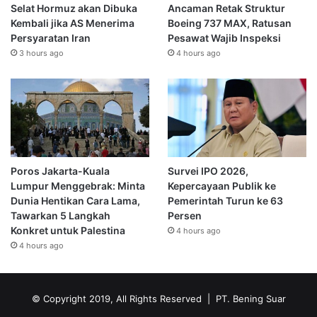
Selat Hormuz akan Dibuka
Ancaman Retak Struktur
Kembali jika AS Menerima
Boeing 737 MAX, Ratusan
Persyaratan Iran
Pesawat Wajib Inspeksi
3 hours ago
4 hours ago
Poros Jakarta-Kuala
Survei IPO 2026,
Lumpur Menggebrak: Minta
Kepercayaan Publik ke
Dunia Hentikan Cara Lama,
Pemerintah Turun ke 63
Tawarkan 5 Langkah
Persen
Konkret untuk Palestina
4 hours ago
4 hours ago
© Copyright 2019, All Rights Reserved | PT. Bening Suar