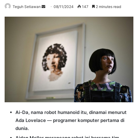
Send
Teguh Setiawan
08/11/2024
147
2 minutes read
an
email
Ai-Da, nama robot humanoid itu, dinamai menurut
Ada Lovelace — programer komputer pertama di
dunia.
Aidan Meller merancang robot ini bersama tim