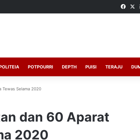
Faceb
X
POLITEIA
POTPOURRI
DEPTH
PUISI
TERAJU
DU
dia Tewas Selama 2020
tan dan 60 Aparat
ma 2020