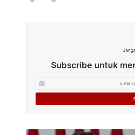
Janga
Subscribe untuk men
Enter
your
Email
address