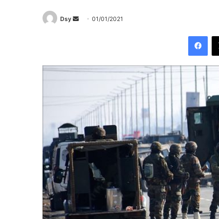
Send
Dsy
01/01/2021
an
Fac
email