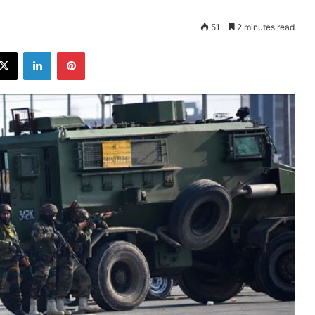
51
2 minutes read
ebook
X
LinkedIn
Pinterest