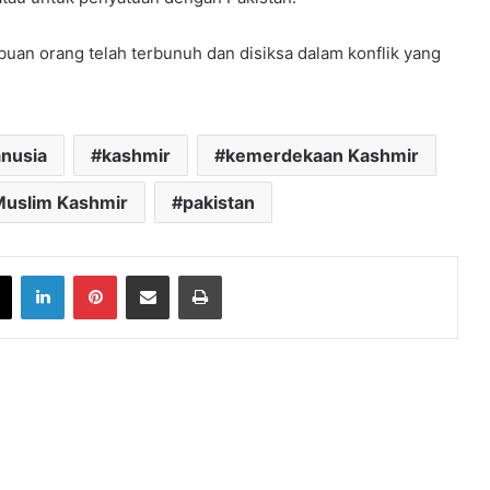
buan orang telah terbunuh dan disiksa dalam konflik yang
anusia
kashmir
kemerdekaan Kashmir
uslim Kashmir
pakistan
book
X
LinkedIn
Pinterest
Share via Email
Print