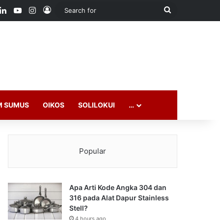
ook
LinkedIn
YouTube
Instagram
Log In
Search
for
M SUMUS
OIKOS
SOLILOKUI
…
Popular
Apa Arti Kode Angka 304 dan
316 pada Alat Dapur Stainless
Stell?
4 hours ago