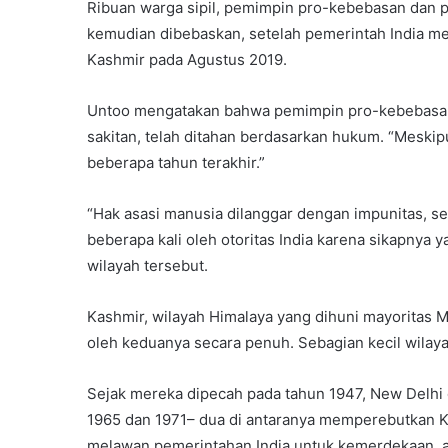
Ribuan warga sipil, pemimpin pro-kebebasan dan pr
kemudian dibebaskan, setelah pemerintah India 
Kashmir pada Agustus 2019.
Untoo mengatakan bahwa pemimpin pro-kebebasan A
sakitan, telah ditahan berdasarkan hukum. “Meskip
beberapa tahun terakhir.”
“Hak asasi manusia dilanggar dengan impunitas, sep
beberapa kali oleh otoritas India karena sikapnya
wilayah tersebut.
Kashmir, wilayah Himalaya yang dihuni mayoritas Mu
oleh keduanya secara penuh. Sebagian kecil wilaya
Sejak mereka dipecah pada tahun 1947, New Delhi d
1965 dan 1971– dua di antaranya memperebutkan K
melawan pemerintahan India untuk kemerdekaan, a