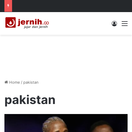
Log In
M
Home
/
pakistan
pakistan