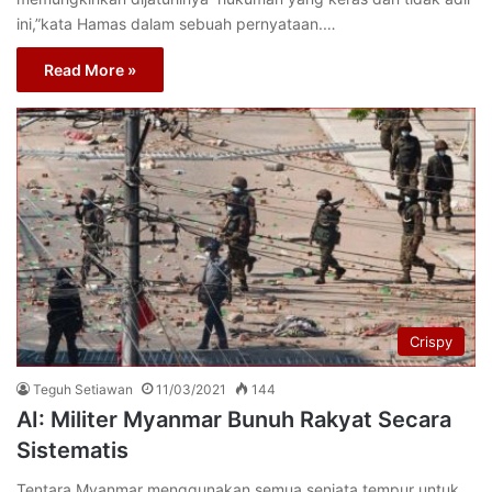
ini,”kata Hamas dalam sebuah pernyataan.…
Read More »
Crispy
Teguh Setiawan
11/03/2021
144
AI: Militer Myanmar Bunuh Rakyat Secara
Sistematis
Tentara Myanmar menggunakan semua senjata tempur untuk