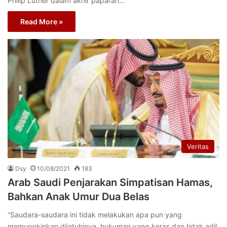
Philip Luther dalam akhir paparan…
Read More »
Veritas
Dsy
10/08/2021
183
Arab Saudi Penjarakan Simpatisan Hamas,
Bahkan Anak Umur Dua Belas
“Saudara-saudara ini tidak melakukan apa pun yang
memungkinkan dijatuhinya hukuman yang keras dan tidak adil