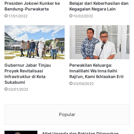
Presiden Jokowi Kunker ke
Belajar dari Keberhasilan dan
Bandung-Purwakarta
Kegagalan Negara Lain
17/01/2022
10/02/2022
Gubernur Jabar Tinjau
Perwakilan Keluarga:
Proyek Revitalisasi
Innalillahi Wa Inna Ilaihi
Infrastruktur di Kota
Raji’un, Kami Ikhlaskan Eril
Sukabumi
03/06/2022
02/01/2022
Popular
Atlet Uganda dan Pakistan Dilaporkan