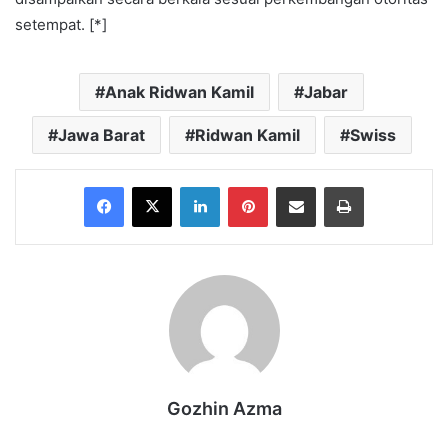
setempat. [*]
Anak Ridwan Kamil
Jabar
Jawa Barat
Ridwan Kamil
Swiss
Facebook
X
LinkedIn
Pinterest
Share via Email
Print
Gozhin Azma