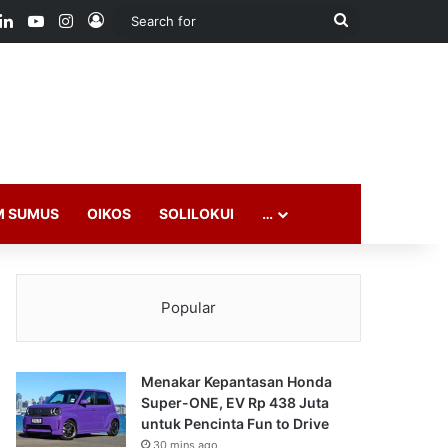
ook
LinkedIn
YouTube
Instagram
Log In
Search
for
M SUMUS
OIKOS
SOLILOKUI
…
Popular
Menakar Kepantasan Honda
Super-ONE, EV Rp 438 Juta
untuk Pencinta Fun to Drive
30 mins ago