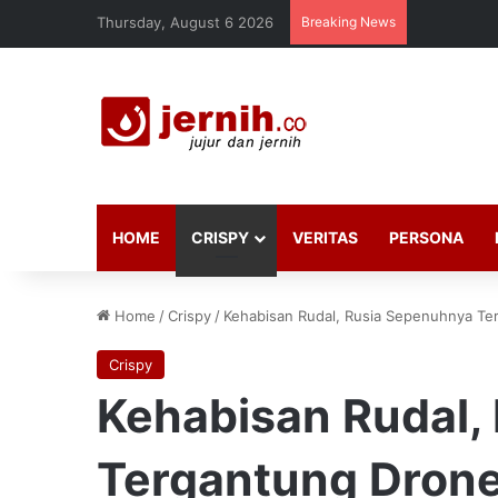
Thursday, August 6 2026
Breaking News
HOME
CRISPY
VERITAS
PERSONA
Home
/
Crispy
/
Kehabisan Rudal, Rusia Sepenuhnya Te
Crispy
Kehabisan Rudal,
Tergantung Dron