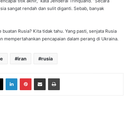
encapai titik akhir,” kata Jenderal Trinquand. “Secara
sia sangat rendah dan sulit diganti. Sebab, banyak
atan Rusia? Kita tidak tahu. Yang pasti, senjata Rusia
an mempertahankan pencapaian dalam perang di Ukraina.
ze
iran
rusia
book
X
LinkedIn
Pinterest
Share via Email
Print