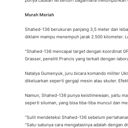
punya catatan tersendiri bagaimana melumpuhkan d
Murah Meriah
Shahed-136 berukuran panjang 3,5 meter dan lebar
diklaim mampu menempuh jarak 2.500 kilometer. L
“Shahed-136 mencapai target dengan koordinat GP
Grasser, peneliti Prancis yang terkait dengan labor
Natalya Gumenyuk, juru bicara komando militer Uk
dikeluarkan seperti gergaji mesin atau skuter. Efekt
Namun, Shahed-136 punya keistimewaan, yaitu mam
seperti siluman, yang bisa tiba-tiba muncul dan m
“Sulit mendeteksi Shahed-136 sebelum pertahanan
“Satu-satunya cara mengatasinya adalah dengan dro