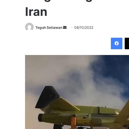
Iran
Send
Teguh Setiawan
08/10/2022
an
Fac
email