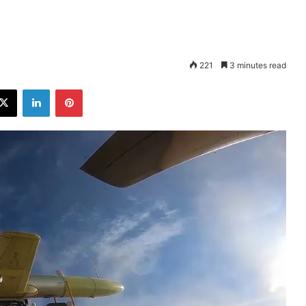
221
3 minutes read
ebook
X
LinkedIn
Pinterest