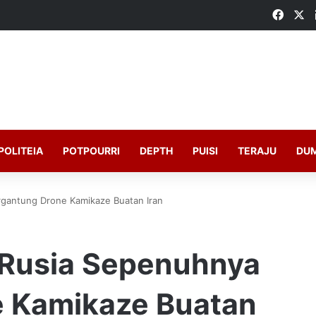
Faceb
X
POLITEIA
POTPOURRI
DEPTH
PUISI
TERAJU
DU
rgantung Drone Kamikaze Buatan Iran
 Rusia Sepenuhnya
e Kamikaze Buatan