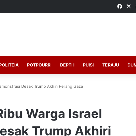
Faceb
X
POLITEIA
POTPOURRI
DEPTH
PUISI
TERAJU
DU
demonstrasi Desak Trump Akhiri Perang Gaza
ibu Warga Israel
esak Trump Akhiri