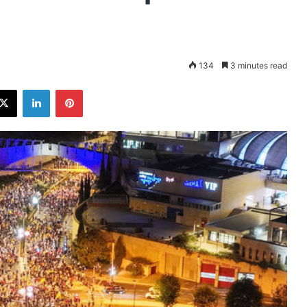
134
3 minutes read
ebook
X
LinkedIn
Pinterest