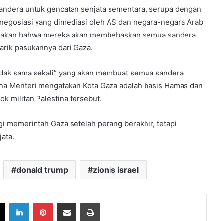
dera untuk gencatan senjata sementara, serupa dengan
 negosiasi yang dimediasi oleh AS dan negara-negara Arab
ngatakan bahwa mereka akan membebaskan semua sandera
narik pasukannya dari Gaza.
dak sama sekali” yang akan membuat semua sandera
na Menteri mengatakan Kota Gaza adalah basis Hamas dan
 militan Palestina tersebut.
i memerintah Gaza setelah perang berakhir, tetapi
ata.
donald trump
zionis israel
book
X
LinkedIn
Pinterest
Share via Email
Print