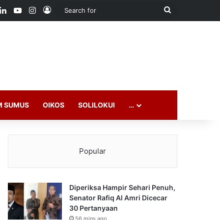
ook
LinkedIn
YouTube
Instagram
Log In
Search
for
M SUMUS
OIKOS
SOLILOKUI
…
Popular
Diperiksa Hampir Sehari Penuh,
Senator Rafiq Al Amri Dicecar
30 Pertanyaan
56 mins ago