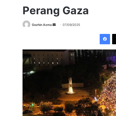
Perang Gaza
Send
Gozhin Azma
07/09/2025
an
Fac
email