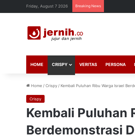
Friday, August 7 2026
Breaking News
HOME
CRISPY
VERITAS
PERSONA
Home
/
Crispy
/
Kembali Puluhan Ribu Warga Israel Ber
Crispy
Kembali Puluhan R
Berdemonstrasi D