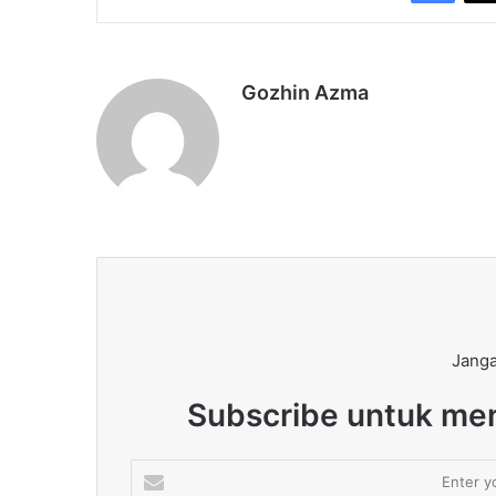
Gozhin Azma
Janga
Subscribe untuk men
Enter
your