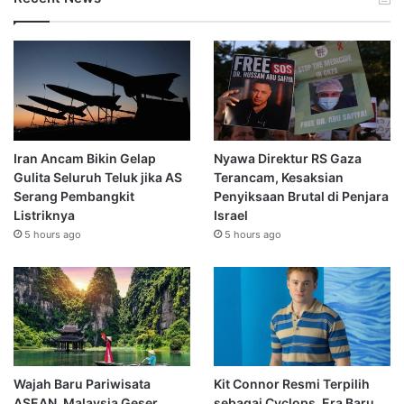
Iran Ancam Bikin Gelap
Nyawa Direktur RS Gaza
Gulita Seluruh Teluk jika AS
Terancam, Kesaksian
Serang Pembangkit
Penyiksaan Brutal di Penjara
Listriknya
Israel
5 hours ago
5 hours ago
Wajah Baru Pariwisata
Kit Connor Resmi Terpilih
ASEAN, Malaysia Geser
sebagai Cyclops, Era Baru