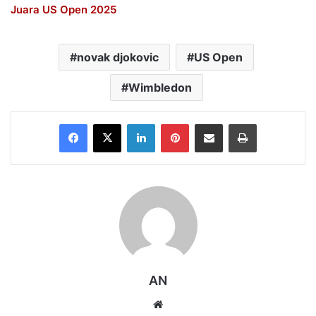
Juara US Open 2025
novak djokovic
US Open
Wimbledon
Facebook
X
LinkedIn
Pinterest
Share via Email
Print
AN
Website