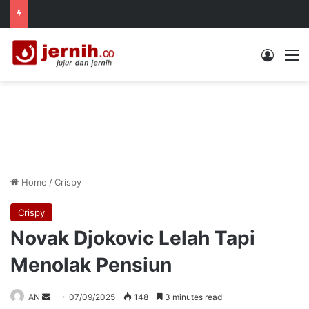
Log In
M
Home
/
Crispy
Crispy
Novak Djokovic Lelah Tapi
Menolak Pensiun
Send
AN
07/09/2025
148
3 minutes read