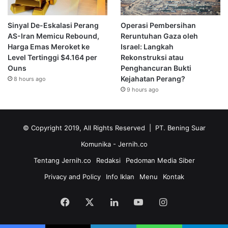
Sinyal De-Eskalasi Perang
Operasi Pembersihan
AS-Iran Memicu Rebound,
Reruntuhan Gaza oleh
Harga Emas Meroket ke
Israel: Langkah
Level Tertinggi $4.164 per
Rekonstruksi atau
Ouns
Penghancuran Bukti
Kejahatan Perang?
8 hours ago
9 hours ago
© Copyright 2019, All Rights Reserved | PT. Bening Suar
Komunika
- Jernih.co
Tentang Jernih.co
Redaksi
Pedoman Media Siber
Privacy and Policy
Info Iklan
Menu
Kontak
Facebook
X
LinkedIn
YouTube
Instagram