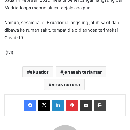
pada 14 Februari 2020 melalui penerbangan langsung dari
Madrid tanpa menunjukkan gejala apa pun.
Namun, sesampai di Ekuador ia langsung jatuh sakit dan
dibawa ke rumah sakit, tempat dia didiagnosa terinfeksi
Covid-19.
(tvl)
ekuador
jenasah terlantar
virus corona
Facebook
X
LinkedIn
Pinterest
Share via Email
Print