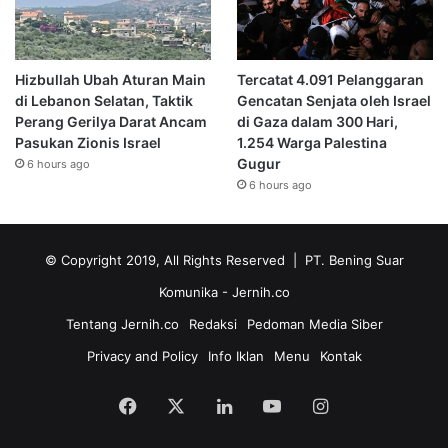
Hizbullah Ubah Aturan Main
Tercatat 4.091 Pelanggaran
di Lebanon Selatan, Taktik
Gencatan Senjata oleh Israel
Perang Gerilya Darat Ancam
di Gaza dalam 300 Hari,
Pasukan Zionis Israel
1.254 Warga Palestina
Gugur
6 hours ago
6 hours ago
© Copyright 2019, All Rights Reserved | PT. Bening Suar
Komunika
- Jernih.co
Tentang Jernih.co
Redaksi
Pedoman Media Siber
Privacy and Policy
Info Iklan
Menu
Kontak
Facebook
X
LinkedIn
YouTube
Instagram