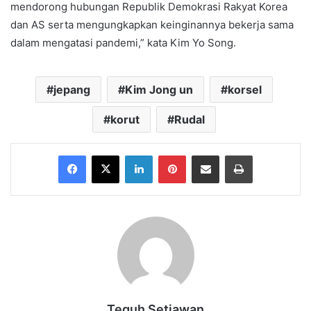
mendorong hubungan Republik Demokrasi Rakyat Korea
dan AS serta mengungkapkan keinginannya bekerja sama
dalam mengatasi pandemi,” kata Kim Yo Song.
jepang
Kim Jong un
korsel
korut
Rudal
Facebook
X
LinkedIn
Pinterest
Share via Email
Print
Teguh Setiawan