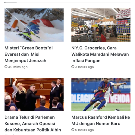
Misteri “Green Boots”di
N.Y.C. Groceries, Cara
Everest dan Misi
Walikota Mamdani Melawan
Menjemput Jenazah
Inflasi Pangan
49 mins ago
3 hours ago
Drama Telur di Parlemen
Marcus Rashford Kembali ke
Kosovo, Amarah Oposisi
MU dengan Nomor Baru
dan Kebuntuan Politik Albin
5 hours ago