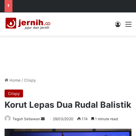
Log In
M
Home
/
Crispy
Crispy
Korut Lepas Dua Rudal Balistik
Send
Teguh Setiawan
29/03/2020
174
1 minute read
an
email