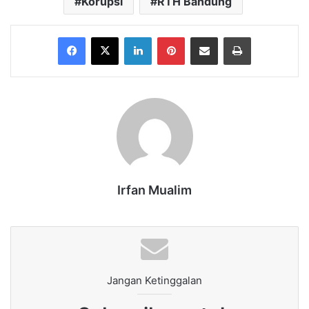
Korupsi
RTH Bandung
Facebook
X
LinkedIn
Pinterest
Share via Email
Print
Irfan Mualim
Jangan Ketinggalan