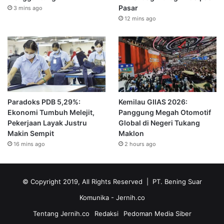
Pasar
3 mins ago
12 mins ago
Paradoks PDB 5,29%:
Kemilau GIIAS 2026:
Ekonomi Tumbuh Melejit,
Panggung Megah Otomotif
Pekerjaan Layak Justru
Global di Negeri Tukang
Makin Sempit
Maklon
16 mins ago
2 hours ago
© Copyright 2019, All Rights Reserved | PT. Bening Suar
Komunika
- Jernih.co
Tentang Jernih.co
Redaksi
Pedoman Media Siber