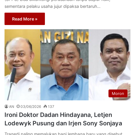
sementara pelaku usaha jujur dipaksa bertaruh…
Read More »
Moron
AN
03/06/2026
137
Ironi Doktor Dadan Hindayana, Letjen
Lodewyk Pusung dan Irjen Sony Sonjaya
Tragedi paling memalukan bagi lembaga baru yang disebut