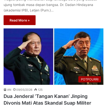
ujung tombak masa depan bangsa. Dr. Dadan Hindayana
(akademisi IPB), Letjen (Purn.)…
Read More »
POTPOURRI
AN
09/05/2026
125
Dua Jenderal ‘Tangan Kanan’ Jinping
Divonis Mati Atas Skandal Suap Militer