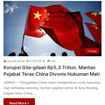
Crispy
Gozhin Azma
07/07/2026
120
Korupsi Gila-gilaan Rp5,3 Triliun, Mantan
Pejabat Teras China Divonis Hukuman Mati
JERNIH — Pengadilan China resmi menjatuhkan vonis hukuman
mati terhadap seorang mantan pejabat senior di Kota Nanjing,
bagian timur China,…
Read More »