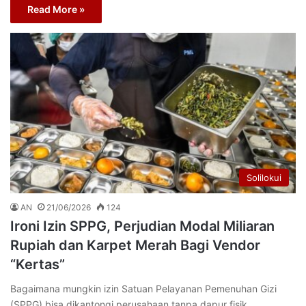
Read More »
Solilokui
AN
21/06/2026
124
Ironi Izin SPPG, Perjudian Modal Miliaran
Rupiah dan Karpet Merah Bagi Vendor
“Kertas”
Bagaimana mungkin izin Satuan Pelayanan Pemenuhan Gizi
(SPPG) bisa dikantongi perusahaan tanpa dapur fisik,