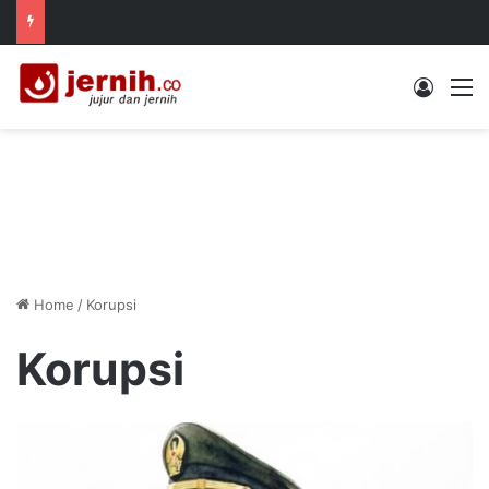
Log In
M
Home
/
Korupsi
Korupsi